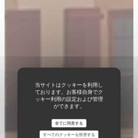
当サイトはクッキーを利用し
ております。お客様自身でク
Restaurant Chez
ッキー利用の設定および管理
Margot
ができます。
全てに同意する
レストランの伝統
すべてのクッキーを拒否する
|
CIBOURE