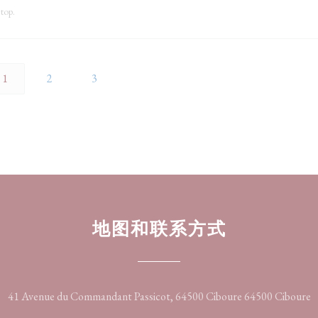
 top.
1
2
3
地图和联系方式
41 Avenue du Commandant Passicot, 64500 Ciboure 64500 Ciboure