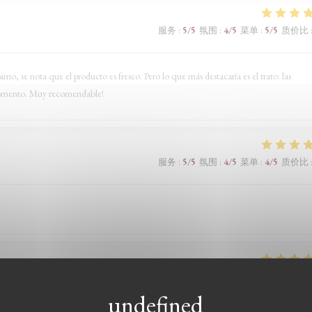
服务
:
5
/5
氛围
:
4
/5
菜单
:
5
/5
质价比
 se nota que el producto es fresco. Pero lo que más destacaría es el trato: las
 momento. Muy recomendable!
服务
:
5
/5
氛围
:
4
/5
菜单
:
4
/5
质价比
服务
:
5
/5
氛围
:
5
/5
菜单
:
5
/5
质价比