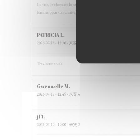
La vue, le choix de la table, le service, le calme et bien ente
femme pour son anniversaire. Merci à tous et à bientôt.
PATRICIA
L
2026-07-19
- 12:30 - 来宾 3
Tres bonne sole
Gwenaelle
M
2026-07-18
- 12:45 - 来宾 6
jl
T
2026-07-10
- 19:00 - 来宾 2