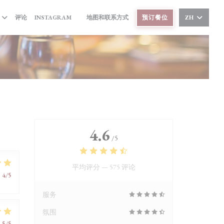
((在新窗口中打开))
评论
INSTAGRAM
地图和联系方式
预订餐位
ZH
((在新窗口中打开))
4.6
/5
平均评分 —
575 评论
:
4
/5
服务
氛围
:
5
/5