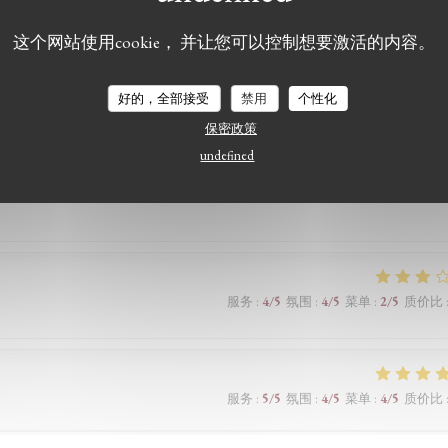
ndu le plateau de fruits mer étaient merveilleux. Ce fût un excellent moment passé avec
这个网站使用cookie， 并让您可以控制想要激活的内容。
好的，全部接受
禁用
个性化
保密政策
服务
:
5
/5
氛围
:
5
/5
菜单
:
5
/5
质价比
undefined
服务
:
4
/5
氛围
:
4
/5
菜单
:
2
/5
质价比
服务
:
5
/5
氛围
:
4
/5
菜单
:
4
/5
质价比