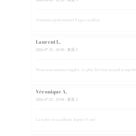
Souriantes professionnel Repas excellent
Laurent
L
2026-07-31
- 20:30 - 来宾 2
Nous nous sommes régalés . Le plus Très bon accueil et superb
Véronique
A
2026-07-22
- 13:00 - 来宾 2
La ttorro est excellente depuis 45 ans!