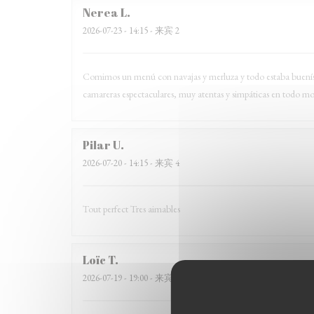
Nerea
L
2026-07-23
- 14:15 - 来宾 2
Comimos un menú con navajas y merluza y todo estaba buenísimo,
camareras espectaculares, muy atentas y simpáticas en todo
Pilar
U
2026-07-20
- 14:15 - 来宾 4
Tout perfect Tres aimables
Loïc
T
2026-07-19
- 19:00 - 来宾 2