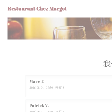
Cookie管理面板
Restaurant Chez Margot
我
Marc
T
2026-08-04
- 19:30 - 来宾 8
Patrick
V
2026-08-02
- 12:30 - 来宾 3