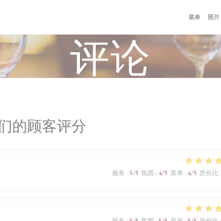
菜单
照片
评论
们的顾客评分
服务
:
5
/5
氛围
:
4
/5
菜单
:
4
/5
质价比
服务
:
5
/5
氛围
:
5
/5
菜单
:
5
/5
质价比