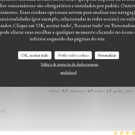
s «necessários» são obrigatórios e instalados por padrão. Outro
imento. Esses cookies opcionais servem para analisar sua navegaç
service
:
5
/5
ambience
:
5
/5
menu
:
5
/5
quality_price
 funcionalidades (por exemplo, relacionadas às redes sociais) ou exi
ados. Clique em 'OK, aceitar tudo', 'Recusar tudo' ou 'Personalizar
 pode alterar suas escolhas a qualquer momento clicando no ícone
inferior esquerdo das páginas do site.
OK, aceitar tudo
Proíbe todos cookies
Personalizar
service
:
4
/5
ambience
:
4
/5
menu
:
2
/5
quality_price
Política de proteção de dados pessoais
undefined
service
:
5
/5
ambience
:
4
/5
menu
:
4
/5
quality_price
 top.