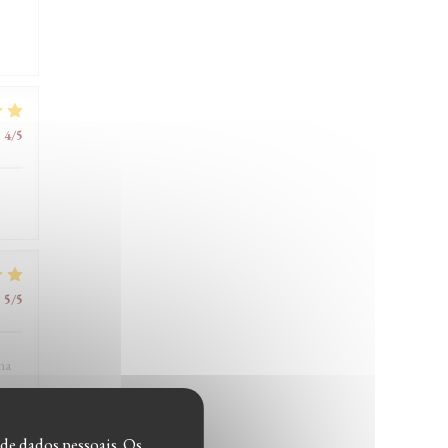
:
4
/5
:
5
/5
 ma
 de dados pessoais. Os