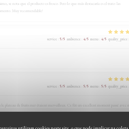
 se nota que el producto es fresco. Pero lo que más destacaría es el trato: las
 momento. Muy recomendable!
service
:
5
/5
ambience
:
4
/5
menu
:
4
/5
quality_price
service
:
5
/5
ambience
:
5
/5
menu
:
5
/5
quality_price
ndu le plateau de fruits mer étaient merveilleux. Ce fût un excellent moment passé avec
parceiros utilizam cookies neste site, o que pode implicar na coleta