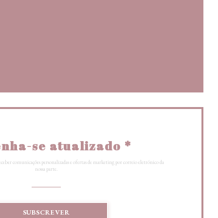
(abre numa nova janela))
))
 janela))
nha-se atualizado
*
eceber comunicações personalizadas e ofertas de marketing por correio eletrónico da
nossa parte.
SUBSCREVER