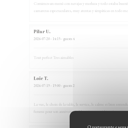
Comimos un menú con navajas y merluza y todo estaba buenísimo,
camareras espectaculares, muy atentas y simpáticas en todo
Pilar
U
2026-07-20
- 14:15 - guests 4
Tout perfect Tres aimables
Loïc
T
2026-07-19
- 19:00 - guests 2
La vue, le choix de la table, le service, le calme et bien ente
femme pour son anniversaire. Merci à tous et à bientôt.
O restaurante e seus 