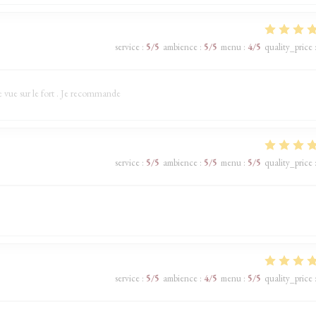
service
:
5
/5
ambience
:
5
/5
menu
:
4
/5
quality_price
e vue sur le fort . Je recommande
service
:
5
/5
ambience
:
5
/5
menu
:
5
/5
quality_price
service
:
5
/5
ambience
:
4
/5
menu
:
5
/5
quality_price