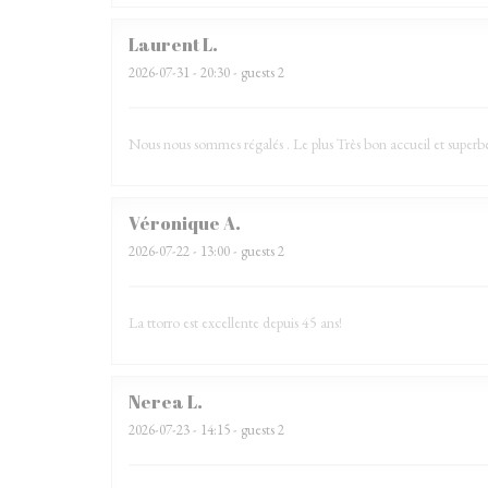
Laurent
L
2026-07-31
- 20:30 - guests 2
Nous nous sommes régalés . Le plus Très bon accueil et superb
Véronique
A
2026-07-22
- 13:00 - guests 2
La ttorro est excellente depuis 45 ans!
Nerea
L
2026-07-23
- 14:15 - guests 2