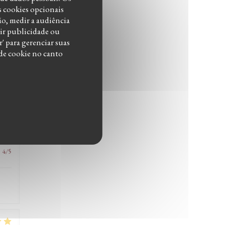
s cookies opcionais
ão, medir a audiência
:
4
/5
bir publicidade ou
' para gerenciar suas
 de cookie no canto
:
1
/5
:
4
/5