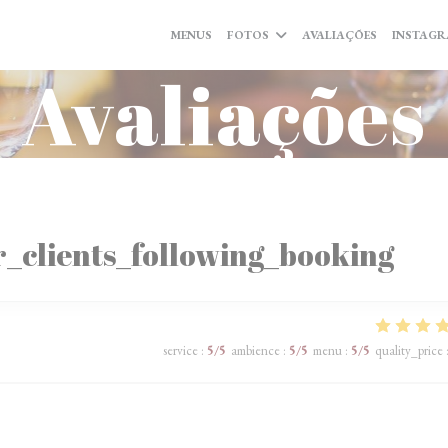
MENUS
FOTOS
AVALIAÇÕES
INSTAG
Avaliações
_clients_following_booking
service
:
5
/5
ambience
:
5
/5
menu
:
5
/5
quality_price