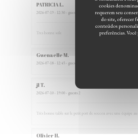
PATRICIA
L
cookies denominado
requerem seu consent
2026-07-19
- 12:30 - guests 3
do site, oferecer
conteúdos personaliz
preferências. Você
Tres bonne sole
Gwenaelle
M
2026-07-18
- 12:45 - guests 6
jl
T
2026-07-10
- 19:00 - guests 2
Très bonne table sur le petit port de soccoa avec une équipe au
Olivier
H