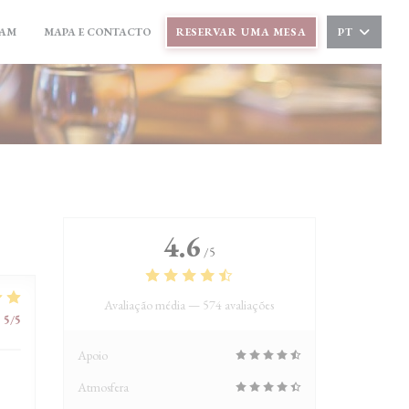
((ABRE NUMA NOVA JANELA))
RAM
MAPA E CONTACTO
RESERVAR UMA MESA
PT
((ABRE NUMA NOVA JANELA))
4.6
/5
Avaliação média —
574 avaliações
:
5
/5
Apoio
Atmosfera