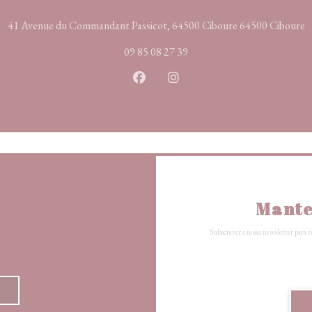
(
41 Avenue du Commandant Passicot, 64500 Ciboure 64500 Ciboure
09 85 08 27 39
Facebook ((abre numa nova janela
Instagram ((abre numa nova
Mante
Subscrever a nossa newsletter para r