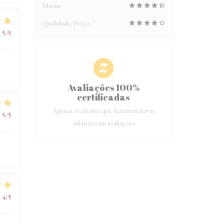
Menus
Qualidade/Preço
:
5
/5
Avaliações 100%
certificadas
Apenas os clientes que fizeram reservas
:
5
/5
submeteram avaliações
:
4
/5