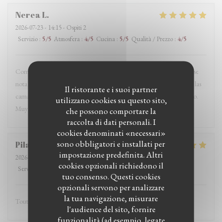
Nerea
L
2026-07-23
- 14:15 - Ospiti 2
Servizio
:
5
/5
Atmosfera
:
4
/5
Cucina
:
5
/5
Qualità / Prezzo
:
4
/5
Comimos un menú con navajas y merluza y todo estaba buenísimo, se
nota que el producto es fresco. Pero lo que más destacaría es el trato: las
Il ristorante e i suoi partner
camareras espectaculares, muy atentas y simpáticas en todo momento.
utilizzano cookies su questo sito,
Muy recomendable!
che possono comportare la
raccolta di dati personali. I
cookies denominati «necessari»
sono obbligatori e installati per
Pilar
U
impostazione predefinita. Altri
2026-07-20
- 14:15 - Ospiti 4
cookies opzionali richiedono il
Servizio
:
5
/5
Atmosfera
:
4
/5
Cucina
:
4
/5
Qualità / Prezzo
:
4
/5
tuo consenso. Questi cookies
opzionali servono per analizzare
la tua navigazione, misurare
Tout perfect Tres aimables
l'audience del sito, fornire
funzionalità (ad esempio, legate