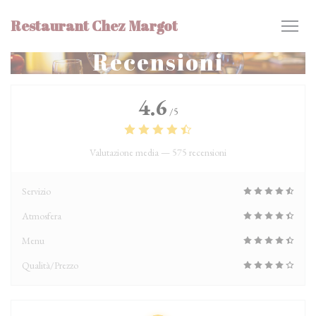
Personalizzazione delle tue scelte sui cookie
Restaurant Chez Margot
Recensioni
4.6
/5
Valutazione media —
575 recensioni
Servizio
Atmosfera
Menu
Qualità/Prezzo