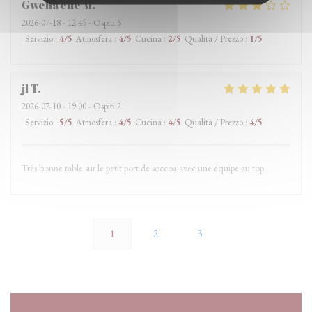
Gwenaelle
M
2026-07-18
- 12:45 - Ospiti 6
Servizio
:
4
/5
Atmosfera
:
4
/5
Cucina
:
2
/5
Qualità / Prezzo
:
1
/5
jl
T
2026-07-10
- 19:00 - Ospiti 2
Servizio
:
5
/5
Atmosfera
:
4
/5
Cucina
:
4
/5
Qualità / Prezzo
:
4
/5
Très bonne table sur le petit port de soccoa avec une équipe au top.
1
2
3