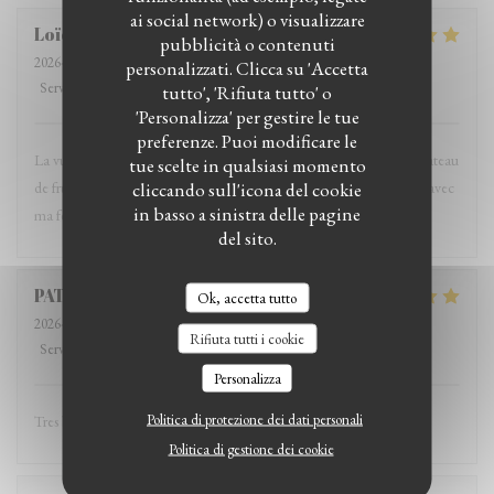
ai social network) o visualizzare
Loïc
T
pubblicità o contenuti
2026-07-19
- 19:00 - Ospiti 2
personalizzati. Clicca su 'Accetta
Servizio
:
5
/5
Atmosfera
:
5
/5
Cucina
:
5
/5
Qualità / Prezzo
:
5
/5
tutto', 'Rifiuta tutto' o
'Personalizza' per gestire le tue
preferenze. Puoi modificare le
La vue, le choix de la table, le service, le calme et bien entendu le plateau
tue scelte in qualsiasi momento
cliccando sull'icona del cookie
de fruits mer étaient merveilleux. Ce fût un excellent moment passé avec
in basso a sinistra delle pagine
ma femme pour son anniversaire. Merci à tous et à bientôt.
del sito.
PATRICIA
L
Ok, accetta tutto
2026-07-19
- 12:30 - Ospiti 3
Rifiuta tutti i cookie
Servizio
:
5
/5
Atmosfera
:
5
/5
Cucina
:
5
/5
Qualità / Prezzo
:
4
/5
Personalizza
Politica di protezione dei dati personali
Tres bonne sole
Politica di gestione dei cookie