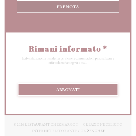
PRENOTA
Rimani informato
*
Iscriversi alla nostra newsletter per ricevere comunicazioni personalizzate e
offerte di marketing via e-mail.
ABBONATI
© 2026 RESTAURANT CHEZ MARGOT — CREAZIONE DEL SITO
((APRE UNA NUOV
INTERNET RISTORANTE CON
ZENCHEF