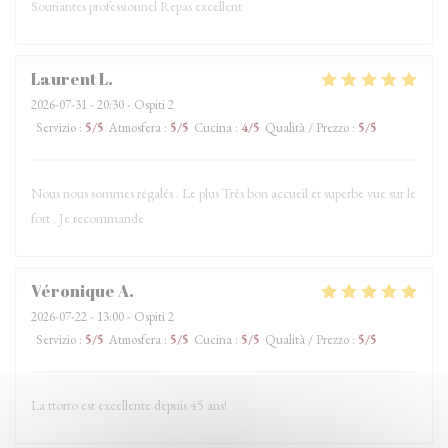
Souriantes professionnel Repas excellent
Laurent
L
2026-07-31
- 20:30 - Ospiti 2
Servizio
:
5
/5
Atmosfera
:
5
/5
Cucina
:
4
/5
Qualità / Prezzo
:
5
/5
Nous nous sommes régalés . Le plus Très bon accueil et superbe vue sur le
fort . Je recommande
Véronique
A
2026-07-22
- 13:00 - Ospiti 2
Servizio
:
5
/5
Atmosfera
:
5
/5
Cucina
:
5
/5
Qualità / Prezzo
:
5
/5
La ttorro est excellente depuis 45 ans!