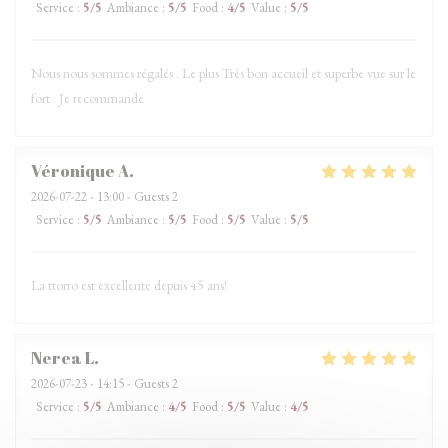
Service
:
5
/5
Ambiance
:
5
/5
Food
:
4
/5
Value
:
5
/5
Nous nous sommes régalés . Le plus Très bon accueil et superbe vue sur le
fort . Je recommande
Véronique
A
2026-07-22
- 13:00 - Guests 2
Service
:
5
/5
Ambiance
:
5
/5
Food
:
5
/5
Value
:
5
/5
La ttorro est excellente depuis 45 ans!
Nerea
L
2026-07-23
- 14:15 - Guests 2
Service
:
5
/5
Ambiance
:
4
/5
Food
:
5
/5
Value
:
4
/5