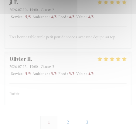
jl
T
2026-07-10
- 19:00 - Guests 2
Service
:
5
/5
Ambiance
:
4
/5
Food
:
4
/5
Value
:
4
/5
Très bonne table sur le petit port de soccoa avec une équipe au top.
Olivier
H
2026-07-12
- 19:00 - Guests 3
Service
:
5
/5
Ambiance
:
5
/5
Food
:
5
/5
Value
:
4
/5
Parfait
1
2
3