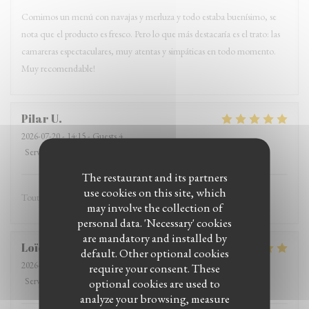
Comimos un menú con navajas y merluza y todo estaba buenísimo, se
nota que el producto es fresco. Pero lo que más destacaría es el trato: las
camareras espectaculares, muy atentas y simpáticas en todo momento.
Muy recomendable!
Pilar
U
2026-07-20
- 14:15 - Guests 4
Service
:
5
/5
Ambiance
:
4
/5
Food
:
4
/5
Value
:
4
/5
The restaurant and its partners
use cookies on this site, which
Tout perfect Tres aimables
may involve the collection of
personal data. 'Necessary' cookies
are mandatory and installed by
Loïc
T
default. Other optional cookies
2026-07-19
- 19:00 - Guests 2
require your consent. These
Service
:
5
/5
Ambiance
:
5
/5
Food
:
5
/5
Value
:
5
/5
optional cookies are used to
analyze your browsing, measure