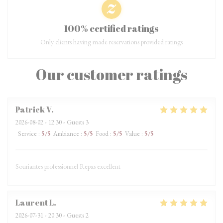
100% certified ratings
Only clients having made reservations provided ratings
Our customer ratings
Patrick
V
2026-08-02
- 12:30 - Guests 3
Service
:
5
/5
Ambiance
:
5
/5
Food
:
5
/5
Value
:
5
/5
Souriantes professionnel Repas excellent
Laurent
L
2026-07-31
- 20:30 - Guests 2