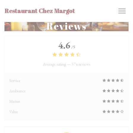
Personalizing your cookie choices
Restaurant Chez Margot
Reviews
4.6
/5
Average rating —
574 reviews
Service
Ambiance
Menus
Value