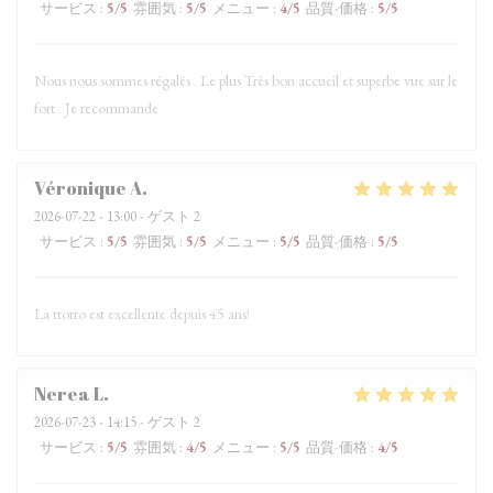
サービス
:
5
/5
雰囲気
:
5
/5
メニュー
:
4
/5
品質-価格
:
5
/5
Nous nous sommes régalés . Le plus Très bon accueil et superbe vue sur le
fort . Je recommande
Véronique
A
2026-07-22
- 13:00 - ゲスト 2
サービス
:
5
/5
雰囲気
:
5
/5
メニュー
:
5
/5
品質-価格
:
5
/5
La ttorro est excellente depuis 45 ans!
Nerea
L
2026-07-23
- 14:15 - ゲスト 2
サービス
:
5
/5
雰囲気
:
4
/5
メニュー
:
5
/5
品質-価格
:
4
/5