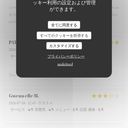
ッキー利用の設定および管理
La vue, le choix de la table, le service, le calme et bien entendu le plateau
ができます。
de fruits mer étaient merveilleux. Ce fût un excellent moment passé avec
ma femme pour son anniversaire. Merci à tous et à bientôt.
全てに同意する
すべてのクッキーを拒否する
PATRICIA
L
カスタマイズする
2026-07-19
- 12:30 - ゲスト 3
サービス
:
5
/5
雰囲気
:
プライバシーポリシー
5
/5
メニュー
:
5
/5
品質-価格
:
4
/5
undefined
Tres bonne sole
Gwenaelle
M
2026-07-18
- 12:45 - ゲスト 6
サービス
:
4
/5
雰囲気
:
4
/5
メニュー
:
2
/5
品質-価格
:
1
/5