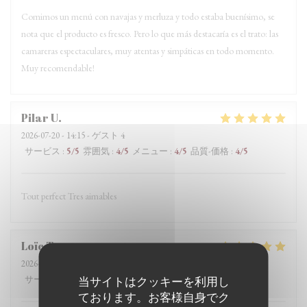
Comimos un menú con navajas y merluza y todo estaba buenísimo, se
nota que el producto es fresco. Pero lo que más destacaría es el trato: las
camareras espectaculares, muy atentas y simpáticas en todo momento.
Muy recomendable!
Pilar
U
2026-07-20
- 14:15 - ゲスト 4
サービス
:
5
/5
雰囲気
:
4
/5
メニュー
:
4
/5
品質-価格
:
4
/5
Tout perfect Tres aimables
Loïc
T
2026-07-19
- 19:00 - ゲスト 2
サービス
:
5
/5
当サイトはクッキーを利用し
雰囲気
:
5
/5
メニュー
:
5
/5
品質-価格
:
5
/5
ております。お客様自身でク