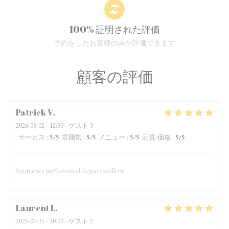
100% 証明された評価
予約をしたお客様のみが評価できます
顧客の評価
Patrick
V
2026-08-02
- 12:30 - ゲスト 3
サービス
:
5
/5
雰囲気
:
5
/5
メニュー
:
5
/5
品質-価格
:
5
/5
Souriantes professionnel Repas excellent
Laurent
L
2026-07-31
- 20:30 - ゲスト 2