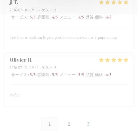
jl
T
2026-07-10
- 19:00 - ゲスト 2
サービス
:
5
/5
雰囲気
:
4
/5
メニュー
:
4
/5
品質-価格
:
4
/5
Très bonne table sur le petit port de soccoa avec une équipe au top.
Olivier
H
2026-07-12
- 19:00 - ゲスト 3
サービス
:
5
/5
雰囲気
:
5
/5
メニュー
:
5
/5
品質-価格
:
4
/5
Parfait
1
2
3