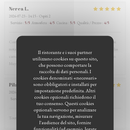
Nerea
L
2026-07-23
- 14:15 - Ospiti 2
Servizio
:
5
/5
Atmosfera
:
4
/5
Cucina
:
5
/5
Qualità / Prezzo
:
4
/5
Comimos un menú con navajas y merluza y todo estaba buenísimo, se
nota que el producto es fresco. Pero lo que más destacaría es el trato: las
Il ristorante e i suoi partner
camareras espectaculares, muy atentas y simpáticas en todo momento.
utilizzano cookies su questo sito,
Muy recomendable!
che possono comportare la
raccolta di dati personali. I
cookies denominati «necessari»
sono obbligatori e installati per
Pilar
U
impostazione predefinita. Altri
2026-07-20
- 14:15 - Ospiti 4
cookies opzionali richiedono il
Servizio
:
5
/5
Atmosfera
:
4
/5
Cucina
:
4
/5
Qualità / Prezzo
:
4
/5
tuo consenso. Questi cookies
opzionali servono per analizzare
la tua navigazione, misurare
Tout perfect Tres aimables
l'audience del sito, fornire
funzionalità (ad esempio, legate