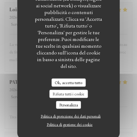
ai social network) o visualizzare
Loïc
T
pubblicità o contenuti
2026-07-19
- 19:00 - Ospiti 2
personalizzati. Clicca su 'Accetta
Servizio
:
5
/5
Atmosfera
:
5
/5
Cucina
:
5
/5
Qualità / Prezzo
:
5
/5
tutto', 'Rifiuta tutto' o
'Personalizza' per gestire le tue
preferenze. Puoi modificare le
La vue, le choix de la table, le service, le calme et bien entendu le plateau
tue scelte in qualsiasi momento
cliccando sull'icona del cookie
de fruits mer étaient merveilleux. Ce fût un excellent moment passé avec
in basso a sinistra delle pagine
ma femme pour son anniversaire. Merci à tous et à bientôt.
del sito.
PATRICIA
L
Ok, accetta tutto
2026-07-19
- 12:30 - Ospiti 3
Rifiuta tutti i cookie
Servizio
:
5
/5
Atmosfera
:
5
/5
Cucina
:
5
/5
Qualità / Prezzo
:
4
/5
Personalizza
Politica di protezione dei dati personali
Tres bonne sole
Politica di gestione dei cookie