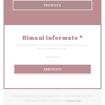
PRENOTA
Rimani informato
*
Iscriversi alla nostra newsletter per ricevere comunicazioni personalizzate e
offerte di marketing via e-mail.
ABBONATI
© 2026 RESTAURANT CHEZ MARGOT — CREAZIONE DEL SITO
((APRE UNA NUOV
INTERNET RISTORANTE CON
ZENCHEF