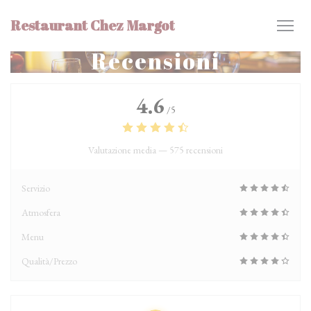
Personalizzazione delle tue scelte sui cookie
Restaurant Chez Margot
Recensioni
4.6
/5
Valutazione media —
575 recensioni
Servizio
Atmosfera
Menu
Qualità/Prezzo