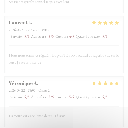
Souriantes professionnel Repas excellent
Laurent
L
2026-07-31
- 20:30 - Ospiti 2
Servizio
:
5
/5
Atmosfera
:
5
/5
Cucina
:
4
/5
Qualità / Prezzo
:
5
/5
Nous nous sommes régalés . Le plus Très bon accueil et superbe vue sur le
fort . Je recommande
Véronique
A
2026-07-22
- 13:00 - Ospiti 2
Servizio
:
5
/5
Atmosfera
:
5
/5
Cucina
:
5
/5
Qualità / Prezzo
:
5
/5
La ttorro est excellente depuis 45 ans!