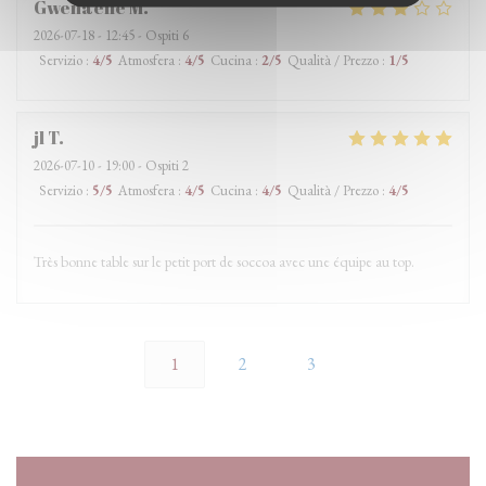
Gwenaelle
M
2026-07-18
- 12:45 - Ospiti 6
Servizio
:
4
/5
Atmosfera
:
4
/5
Cucina
:
2
/5
Qualità / Prezzo
:
1
/5
jl
T
2026-07-10
- 19:00 - Ospiti 2
Servizio
:
5
/5
Atmosfera
:
4
/5
Cucina
:
4
/5
Qualità / Prezzo
:
4
/5
Très bonne table sur le petit port de soccoa avec une équipe au top.
1
2
3