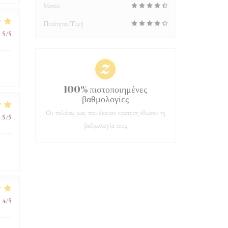
Μενού
Ποιότητα/Τιμή
:
5
/5
100% πιστοποιημένες
βαθμολογίες
Οι πελάτες μας που έκαναν κράτηση έδωσαν τη
:
5
/5
βαθμολογία τους
:
4
/5