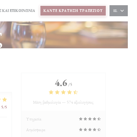
Ε ΝΈΟ ΠΑΡΆΘΥΡΟ))
 ΚΑΙ ΕΠΙΚΟΙΝΩΝΊΑ
ΚΆΝΤΕ ΚΡΆΤΗΣΗ ΤΡΑΠΕΖΙΟΎ
EL
 ΣΕ ΝΈΟ ΠΑΡΆΘΥΡΟ))
ς
4.6
/5
Μέση βαθμολογία —
574 αξιολογήσεις
:
5
/5
Υπηρεσία
Ατμόσφαιρα