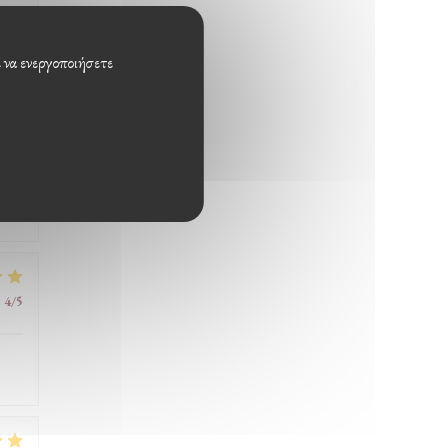
:
4
/5
ε να ενεργοποιήσετε
:
1
/5
:
4
/5