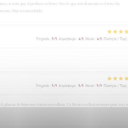
 se nota que el producto es fresco. Pero lo que más destacaría es el trato: las
 momento. Muy recomendable!
Υπηρεσία
:
5
/5
Ατμόσφαιρα
:
4
/5
Μενού
:
4
/5
Ποιότητα / Τιμή
Υπηρεσία
:
5
/5
Ατμόσφαιρα
:
5
/5
Μενού
:
5
/5
Ποιότητα / Τιμή
ndu le plateau de fruits mer étaient merveilleux. Ce fût un excellent moment passé avec