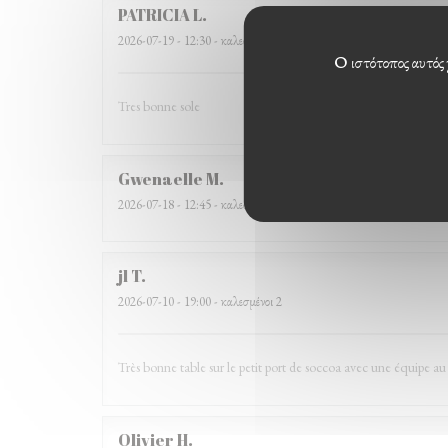
PATRICIA
L
2026-07-19
- 12:30 - καλεσμένοι 3
Ο ιστότοπος αυτός 
Tres bonne sole
Gwenaelle
M
2026-07-18
- 12:45 - καλεσμένοι 6
jl
T
2026-07-10
- 19:00 - καλεσμένοι 2
Très bonne table sur le petit port de soccoa avec une équipe au
Olivier
H