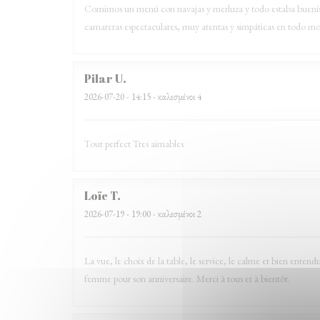
Comimos un menú con navajas y merluza y todo estaba buenísimo,
camareras espectaculares, muy atentas y simpáticas en todo
Pilar
U
2026-07-20
- 14:15 - καλεσμένοι 4
Tout perfect Tres aimables
Loïc
T
2026-07-19
- 19:00 - καλεσμένοι 2
La vue, le choix de la table, le service, le calme et bien ente
femme pour son anniversaire. Merci à tous et à bientôt.