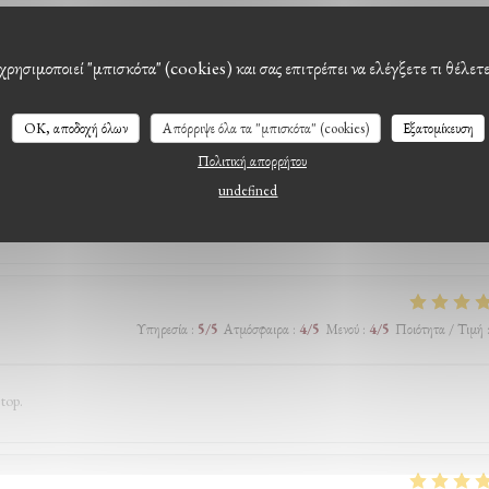
Υπηρεσία
:
5
/5
Ατμόσφαιρα
:
5
/5
Μενού
:
5
/5
Ποιότητα / Τιμή
χρησιμοποιεί "μπισκότα" (cookies) και σας επιτρέπει να ελέγξετε τι θέλετ
OK, αποδοχή όλων
Απόρριψε όλα τα "μπισκότα" (cookies)
Εξατομίκευση
Πολιτική απορρήτου
undefined
Υπηρεσία
:
4
/5
Ατμόσφαιρα
:
4
/5
Μενού
:
2
/5
Ποιότητα / Τιμή
Υπηρεσία
:
5
/5
Ατμόσφαιρα
:
4
/5
Μενού
:
4
/5
Ποιότητα / Τιμή
 top.