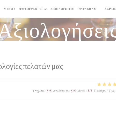
((ΑΝΟΊΓΕΙ Σ
ΜΕΝΟΎ
ΦΩΤΟΓΡΑΦΊΕΣ
ΑΞΙΟΛΟΓΉΣΕΙΣ
INSTAGRAM
ΧΆΡΤΗΣ
((ΑΝΟΊΓΕΙ
Αξιολογήσει
ολογίες πελατών μας
Υπηρεσία
:
5
/5
Ατμόσφαιρα
:
5
/5
Μενού
:
5
/5
Ποιότητα / Τιμή