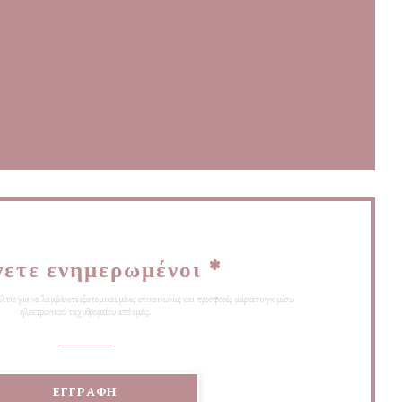
(ανοίγει σε νέο παράθυρο))
)
αράθυρο))
νετε ενημερωμένοι
*
λτίο για να λαμβάνετε εξατομικευμένες επικοινωνίες και προσφορές μάρκετινγκ μέσω
ηλεκτρονικού ταχυδρομείου από εμάς.
ΕΓΓΡΑΦΉ