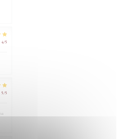
:
4
/5
:
5
/5
 ma