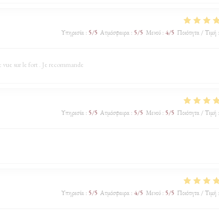
Υπηρεσία
:
5
/5
Ατμόσφαιρα
:
5
/5
Μενού
:
4
/5
Ποιότητα / Τιμή
e vue sur le fort . Je recommande
Υπηρεσία
:
5
/5
Ατμόσφαιρα
:
5
/5
Μενού
:
5
/5
Ποιότητα / Τιμή
Υπηρεσία
:
5
/5
Ατμόσφαιρα
:
4
/5
Μενού
:
5
/5
Ποιότητα / Τιμή