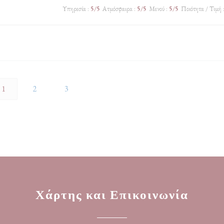
Υπηρεσία
:
5
/5
Ατμόσφαιρα
:
5
/5
Μενού
:
5
/5
Ποιότητα / Τιμή
1
2
3
Χάρτης και Επικοινωνία