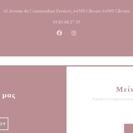
(
41 Avenue du Commandant Passicot, 64500 Ciboure 64500 Ciboure
09 85 08 27 39
Facebook ((ανοίγει σε νέο παράθυρο)
Instagram ((ανοίγει σε νέο π
Μεί
 μας
Εγγραφείτε στο ενημερωτικό μας δε
ΟΎ