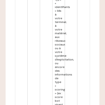
«
identifiants
» liés
à
votre
terminal,
à
votre
matériel,
aux
réseaux
sociaux
ou à
votre
système
d'exploitation,
ou
encore
des
informations
de
type
«
scoring
» (ex :
score
bot
visant