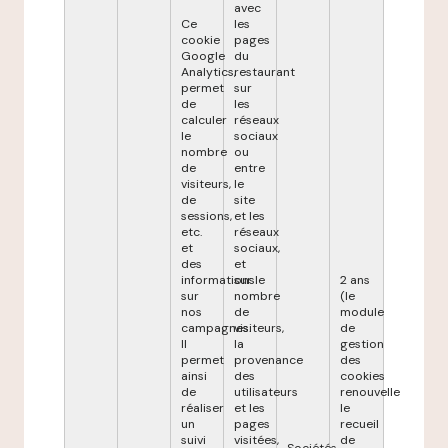
avec
Ce
les
cookie
pages
Google
du
Analytics,
restaurant
permet
sur
de
les
calculer
réseaux
le
sociaux
nombre
ou
de
entre
visiteurs,
le
de
site
sessions,
et les
etc.
réseaux
et
sociaux,
des
et
informations
sur le
2 ans
sur
nombre
(le
nos
de
module
campagnes.
visiteurs,
de
Il
la
gestion
permet
provenance
des
ainsi
des
cookies
de
utilisateurs
renouvelle
réaliser
et les
le
un
pages
recueil
suivi
visitées,
de