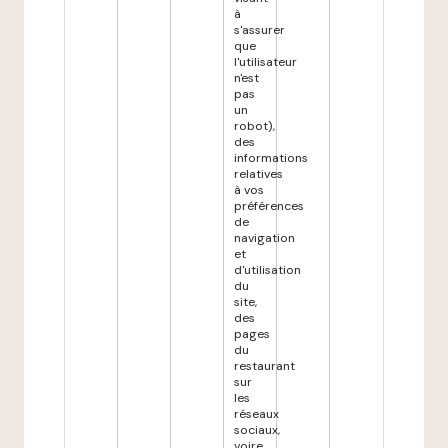
à
s'assurer
que
l'utilisateur
n'est
pas
un
robot),
des
informations
relatives
à vos
préférences
de
navigation
et
d'utilisation
du
site,
des
pages
du
restaurant
sur
les
réseaux
sociaux,
voire