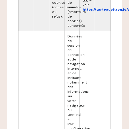
(EI) –
cookies
de
voir
(consentement
vendors
https://tarteaucitron.io/
ou
(émetteurs
refus).
de
cookies)
concernés
Données
de
session,
de
connexion
et de
navigation
Internet,
en ce
incluant
notamment
des
informations
sur
votre
navigateur
ou
terminal
et
leur
configuration