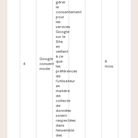
gérer
le
consentement
pour
les
services
Google
sur le
Site,
en
veillant
à ce
Google
que
6
4
consent
les
mois
mode
préférences
de
l'utilisateur
en
matière
de
collecte
de
données
soient
respectées
dans
l'ensemble
des