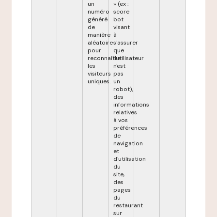
un
» (ex :
numéro
score
généré
bot
de
visant
manière
à
aléatoire
s'assurer
pour
que
reconnaître
l'utilisateur
les
n'est
visiteurs
pas
uniques.
un
robot),
des
informations
relatives
à vos
préférences
de
navigation
et
d'utilisation
du
site,
des
pages
du
restaurant
sur