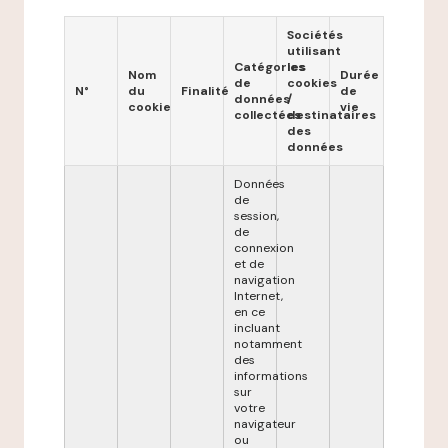
Sociétés
utilisant
Catégories
les
Nom
Durée
de
cookies
N°
du
Finalité
de
données
/
cookie
vie
collectées
destinataires
des
données
Données
de
session,
de
connexion
et de
navigation
Internet,
en ce
incluant
notamment
des
informations
sur
votre
navigateur
ou