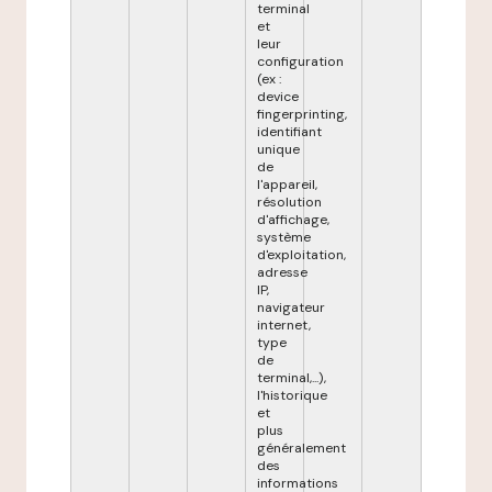
terminal
et
leur
configuration
(ex :
device
fingerprinting,
identifiant
unique
de
l'appareil,
résolution
d'affichage,
système
d'exploitation,
adresse
IP,
navigateur
internet,
type
de
terminal,...),
l'historique
et
plus
généralement
des
informations