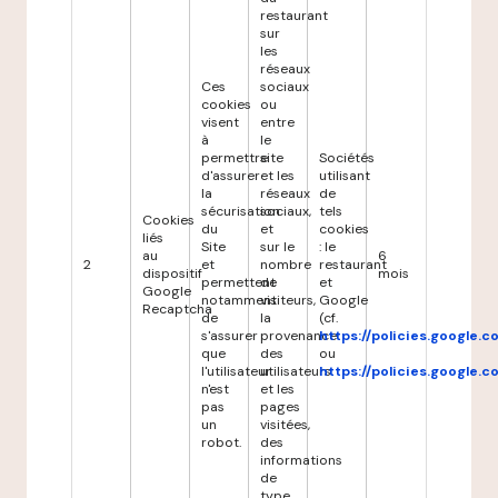
restaurant
sur
les
réseaux
Ces
sociaux
cookies
ou
visent
entre
à
le
permettre
site
Sociétés
d'assurer
et les
utilisant
la
réseaux
de
sécurisation
sociaux,
tels
Cookies
du
et
cookies
liés
Site
sur le
: le
au
6
2
et
nombre
restaurant
dispositif
mois
permettent
de
et
Google
notamment
visiteurs,
Google
Recaptcha
de
la
(cf.
s'assurer
provenance
https://policies.google.
que
des
ou
l'utilisateur
utilisateurs
https://policies.google.
n'est
et les
pas
pages
un
visitées,
robot.
des
informations
de
type