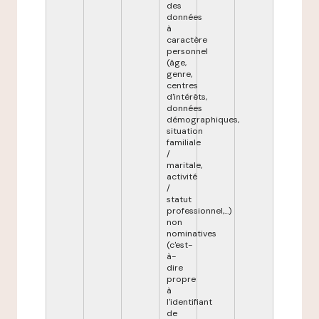
des
données
à
caractère
personnel
(âge,
genre,
centres
d'intérêts,
données
démographiques,
situation
familiale
/
maritale,
activité
/
statut
professionnel,...)
non
nominatives
(c'est-
à-
dire
propre
à
l'identifiant
de