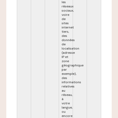
les
réseaux
sociaux,
voire
de
sites
internet
tiers,
des
données
de
localisation
(adresse
IP et
zone
géographique
par
exemple),
des
informations
relatives
au
réseau,
à
votre
langue,
ou
encore