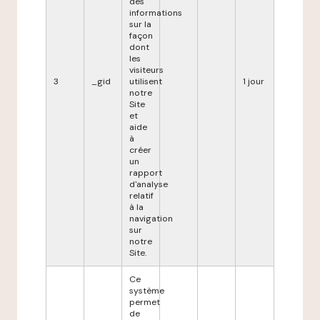
des
informations
sur la
façon
dont
les
visiteurs
3
_gid
utilisent
1 jour
notre
Site
et
aide
à
créer
un
rapport
d'analyse
relatif
à la
navigation
sur
notre
Site.
Ce
système
permet
de