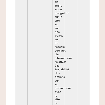
de
trafic
et de
navigation
sur le
site
et
sur
nos
pages
sur
les
réseaux
sociaux,
des
informations
relatives
à la
traçabilité
des
actions
sur
et
interactions
avec
le
site
ou