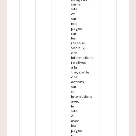
sur le
site
et
sur
nos
pages
sur
les
réseaux
sociaux,
des
informations
relatives
à la
traçabilité
des
actions
sur
et
interactions
avec
le
site
ou
avec
les
pages
du