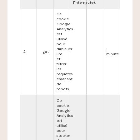
l'internaute).
Ce
cookie
Google
Analytics
est
utilisé
pour
diminuer
1
2
_gat
lire
minute
et
filtrer
les
requêtes
émanant
de
robots.
Ce
cookie
Google
Analytics
est
utilisé
pour
stocker