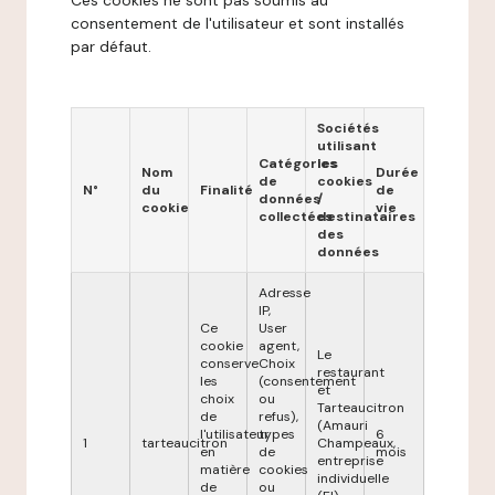
Ces cookies ne sont pas soumis au
consentement de l'utilisateur et sont installés
par défaut.
Sociétés
utilisant
Catégories
les
Nom
Durée
de
cookies
N°
du
Finalité
de
données
/
cookie
vie
collectées
destinataires
des
données
Adresse
IP,
Ce
User
cookie
agent,
Le
conserve
Choix
restaurant
les
(consentement
et
choix
ou
Tarteaucitron
de
refus),
(Amauri
l'utilisateur
types
6
1
tarteaucitron
Champeaux,
en
de
mois
entreprise
matière
cookies
individuelle
de
ou