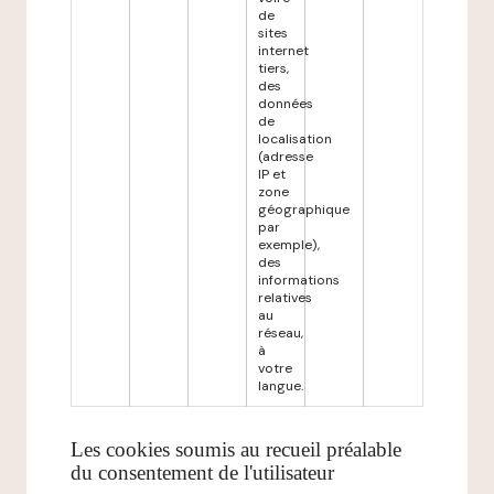
de
sites
internet
tiers,
des
données
de
localisation
(adresse
IP et
zone
géographique
par
exemple),
des
informations
relatives
au
réseau,
à
votre
langue.
Les cookies soumis au recueil préalable
du consentement de l'utilisateur