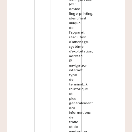
(ex :
device
fingerprinting,
identifiant
unique
de
l'appareil,
résolution
d'affichage,
système
d'exploitation,
adresse
IP,
navigateur
internet,
type
de
terminal,...),
l'historique
et
plus
généralement
des
informations
de
trafic
et de
navigation