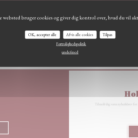
(
41 Avenue du Commandant Passicot, 64500 Ciboure 64500 Ciboure
e websted bruger cookies og giver dig kontrol over, hvad du vil akt
09 85 08 27 39
OK, accepter alle
Afvis alle cookies
Tilpas
Facebook ((åbner i et nyt vindue))
Instagram ((åbner i et nyt 
Fortrolighedspolitik
undefined
Hol
Tilmeld dig vores nyhedsbrev for