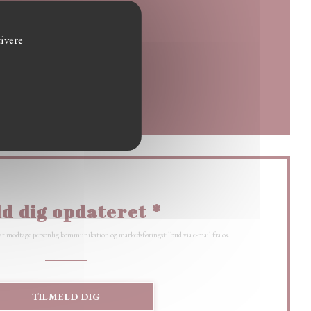
(åbner i et nyt vindue))
ivere
vindue))
d dig opdateret
*
 at modtage personlig kommunikation og markedsføringstilbud via e-mail fra os.
TILMELD DIG